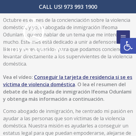
Ir
CALL US! 973 993 1900
al
contenido
Octubre es el mes de la concienciación sobre la violencia
doméstica, y yo, la abogada de inmigración Ifeoma
Odunlami, quiero hablar de un tema que me interesa
Abrir
mucho. Este mes está dedicado a unir a defensores,
líderes y seres queridos para que podamos concienciar y
levantar directamente a los supervivientes de la violencia
doméstica.
Vea el vídeo:
Conseguir la tarjeta de residencia si se es
víctima de violencia doméstica
. O lea el resumen del
debate de la abogada de inmigración Ifeoma Odunlami
y obtenga más información a continuación.
Como abogado de inmigración, he centrado mi pasión en
ayudar a las personas que son víctimas de la violencia
doméstica. Nuestra misión es ayudarles a conseguir un
estatus legal para que puedan empoderarse, alejarse de