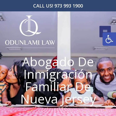
Ir
CALL US! 973 993 1900
al
contenido
Abrir
Abogado De
Inmigración
Familiar De
Nueva Jersey