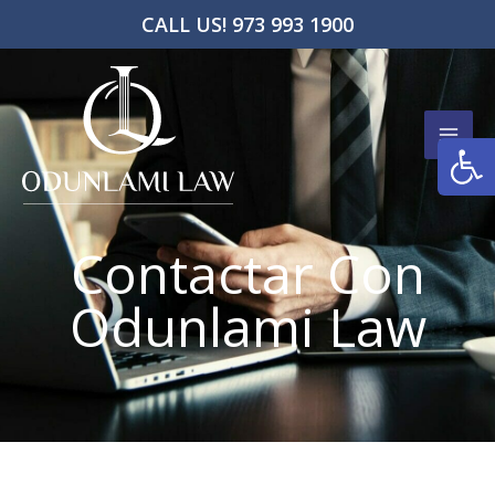
Ir
CALL US! 973 993 1900
al
contenido
Abrir
Contactar Con
Odunlami Law