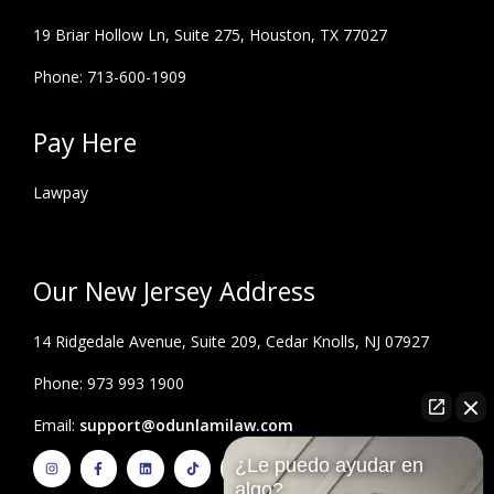
19 Briar Hollow Ln, Suite 275,
Houston, TX 77027
Phone: 713-600-1909
Pay Here
Lawpay
Our New Jersey Address
14 Ridgedale Avenue, Suite 209, Cedar Knolls, NJ 07927
Phone: 973 993 1900
Email:
support@odunlamilaw.com
I
F
L
T
Y
¿Le puedo ayudar en
n
a
i
i
o
s
c
n
k
u
algo?