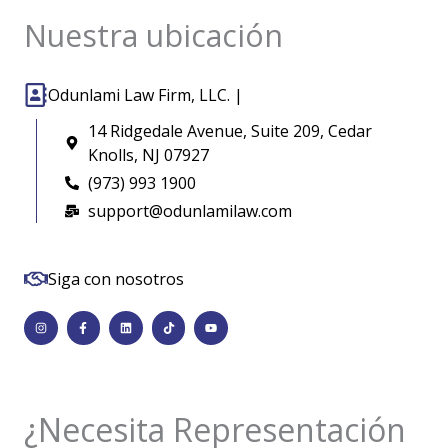
Nuestra ubicación
Odunlami Law Firm, LLC. |
14 Ridgedale Avenue, Suite 209, Cedar
Knolls, NJ 07927
(973) 993 1900
support@odunlamilaw.com
Siga con nosotros
I
F
L
T
Y
n
a
i
i
o
s
c
n
k
u
t
e
k
t
t
a
b
e
o
u
g
o
d
k
b
r
o
i
e
a
k
n
m
-
¿Necesita Representación
f