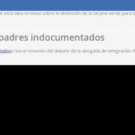
iensan que una vez que su hijo cumpla los 21 años podrá obtener
e esta idea errónea sobre la obtención de la tarjeta verde para 
NOTICIAS
SERVICIOS DE INMIGRACIÓN
TESTIMONIOS
FAQ
a padres indocumentados
ntados
o lea el resumen del debate de la abogada de inmigración