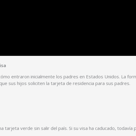
isa
ómo entraron inicialmente los padres en Estados Unidos. La fo
e sus hijos soliciten la tarjeta de residencia para sus padres.
 tarjeta verde sin salir del país. Si su visa ha caducado, todavía