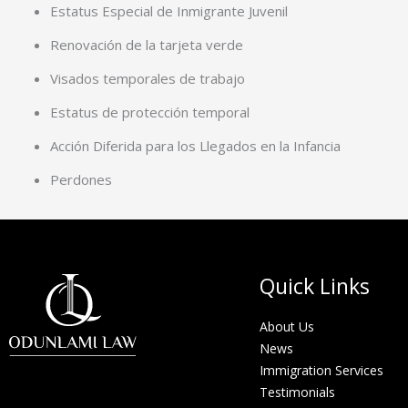
Estatus Especial de Inmigrante Juvenil
Renovación de la tarjeta verde
Visados temporales de trabajo
Estatus de protección temporal
Acción Diferida para los Llegados en la Infancia
Perdones
Quick Links
About Us
News
Immigration Services
Testimonials