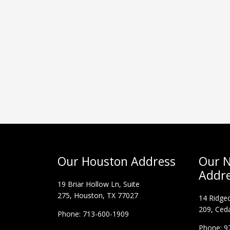
Our Houston Address
Our N
Addr
19 Briar Hollow Ln, Suite
275,
Houston, TX 77027
14 Ridged
209, Ceda
Phone: 713-600-1909
Phone: 9