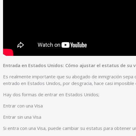
Entrada en Estados Unidos: Cómo ajustar el estatus de su v
Es realmente importante que su abogado de inmigración sepa c
entrado en Estados Unidos, por desgracia, hace casi imposible qu
Hay dos formas de entrar en Estados Unidos;
Entrar con una Visa
Entrar sin una Visa
Si entra con una Visa, puede cambiar su estatus para obtener una