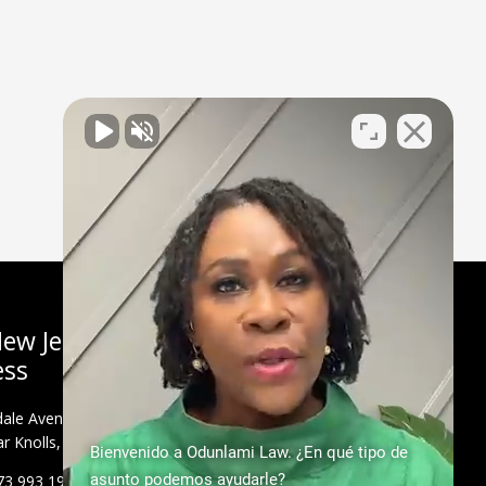
ew Jersey
ess
ale Avenue, Suite
r Knolls, NJ 07927
Bienvenido a Odunlami Law. ¿En qué tipo de
asunto podemos ayudarle?
73 993 1900