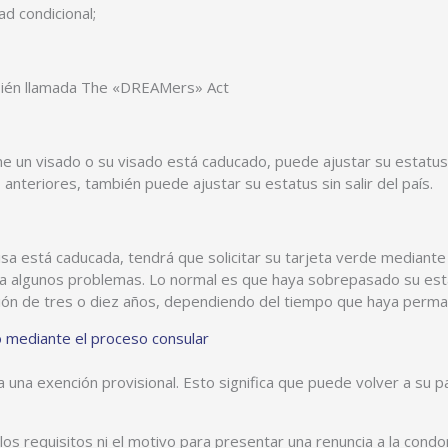
d condicional;
ambién llamada The «DREAMers» Act
e un visado o su visado está caducado, puede ajustar su estatus s
anteriores, también puede ajustar su estatus sin salir del país.
Visa está caducada, tendrá que solicitar su tarjeta verde mediante 
tea algunos problemas. Lo normal es que haya sobrepasado su esta
ohibición de tres o diez años, dependiendo del tiempo que haya per
 mediante el proceso consular
 una exención provisional. Esto significa que puede volver a su pa
s requisitos ni el motivo para presentar una renuncia a la condo