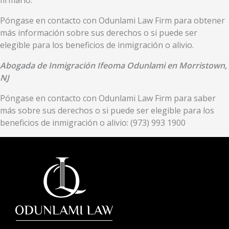
firmarlo.
Póngase en contacto con Odunlami Law Firm para obtener
más información sobre sus derechos o si puede ser
elegible para los beneficios de inmigración o alivio.
Abogada de Inmigración Ifeoma Odunlami en Morristown,
NJ
Póngase en contacto con Odunlami Law Firm para saber
más sobre sus derechos o si puede ser elegible para los
beneficios de inmigración o alivio: (973) 993 1900